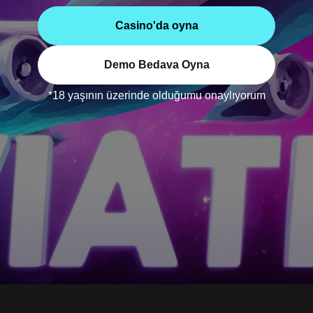
Casino'da oyna
Demo Bedava Oyna
*18 yaşının üzerinde olduğumu onaylıyorum