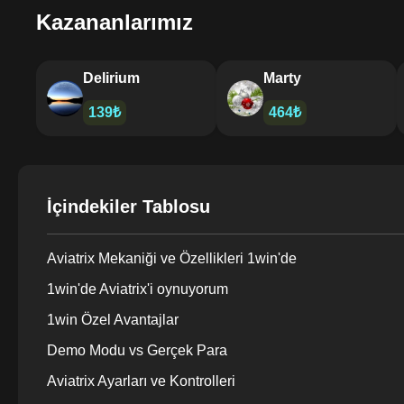
Kazananlarımız
Caetano
Delirium
221₺
139₺
İçindekiler Tablosu
Aviatrix Mekaniği ve Özellikleri 1win'de
1win'de Aviatrix'i oynuyorum
1win Özel Avantajlar
Demo Modu vs Gerçek Para
Aviatrix Ayarları ve Kontrolleri