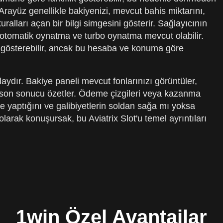
 Arayüz genellikle bakiyenizi, mevcut bahis miktarını,
lları açan bir bilgi simgesini gösterir. Sağlayıcının
a otomatik oynatma ve turbo oynatma mevcut olabilir.
gösterebilir, ancak bu hesaba ve konuma göre
ydır. Bakiye paneli mevcut fonlarınızı görüntüler,
ı son sonucu özetler. Ödeme çizgileri veya kazanma
eme yaptığını ve galibiyetlerin soldan sağa mı yoksa
olarak konuşursak, bu Aviatrix Slot'u temel ayrıntıları
1win Özel Avantajlar