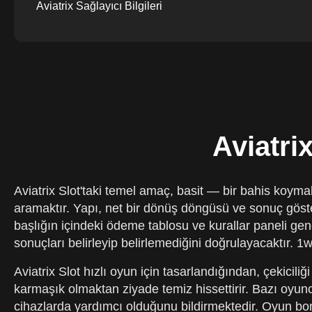
Aviatrix Sağlayıcı Bilgileri
1win Kayıt ve Mevduat
Kazandıran Kombinasyonlar ve Ödemeler
Mobilde Aviatrix Oynamak
SSS
Aviatri
Aviatrix Slot'taki temel amaç, basit — bir bahis koymak
aramaktır. Yapı, net bir dönüş döngüsü ve sonuç göste
başlığın içindeki ödeme tablosu ve kurallar paneli gen
sonuçları belirleyip belirlemediğini doğrulayacaktır. 1
Aviatrix Slot hızlı oyun için tasarlandığından, çekiciliği
karmaşık olmaktan ziyade temiz hissettirir. Bazı oyu
cihazlarda yardımcı olduğunu bildirmektedir. Oyun bon