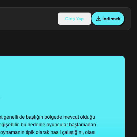
Giriş Yap
İndirmek
e
Slot genellikle başlığın bölgede mevcut olduğu
değişebilir, bu nedenle oyuncular başlamadan
oynamanın tipik olarak nasıl çalıştığını, olası