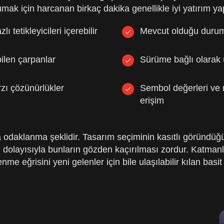
umak için harcanan birkaç dakika genellikle iyi yatırım y
 tetikleyicileri içerebilir
Mevcut olduğu durumla
ilen çarpanlar
Sürüme bağlı olarak
zı çözünürlükler
Sembol değerleri ve m
erişim
a odaklanma şeklidir. Tasarım seçiminin kasıtlı göründüğü i
ur, dolayısıyla bunların gözden kaçırılması zordur. Katmanlı
enme eğrisini yeni gelenler için bile ulaşılabilir kılan bas