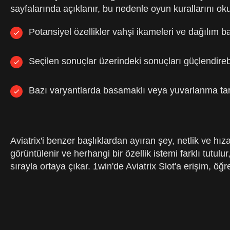
sayfalarında açıklanır, bu nedenle oyun kurallarını ok
Potansiyel özellikler vahşi ikameleri ve dağılım bazlı
Seçilen sonuçlar üzerindeki sonuçları güçlendireb
Bazı varyantlarda basamaklı veya yuvarlanma tar
Aviatrix'i benzer başlıklardan ayıran şey, netlik ve hız
görüntülenir ve herhangi bir özellik istemi farklı tutul
sırayla ortaya çıkar. 1win'de Aviatrix Slot'a erişim, öğr